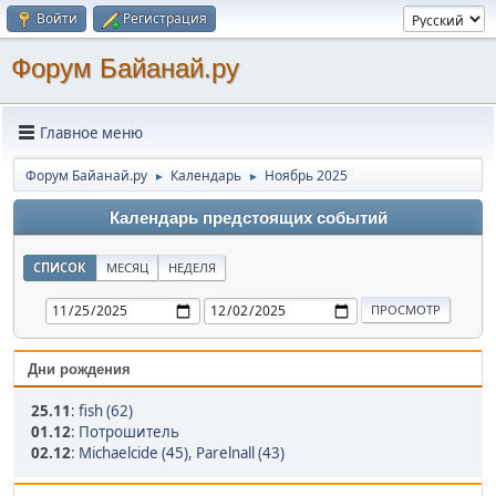
Войти
Регистрация
Форум Байанай.ру
Главное меню
Форум Байанай.ру
Календарь
Ноябрь 2025
►
►
Календарь предстоящих событий
СПИСОК
МЕСЯЦ
НЕДЕЛЯ
Дни рождения
25.11
:
fish (62)
01.12
:
Потрошитель
02.12
:
Michaelcide (45)
,
Parelnall (43)