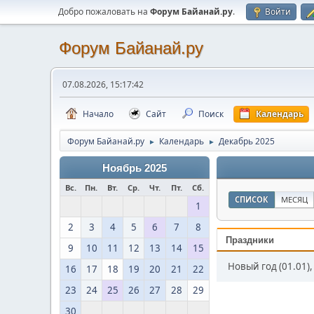
Добро пожаловать на
Форум Байанай.ру
.
Войти
Форум Байанай.ру
07.08.2026, 15:17:42
Начало
Сайт
Поиск
Календарь
Форум Байанай.ру
Календарь
Декабрь 2025
►
►
Ноябрь 2025
Вс.
Пн.
Вт.
Ср.
Чт.
Пт.
Сб.
СПИСОК
МЕСЯЦ
1
2
3
4
5
6
7
8
Праздники
9
10
11
12
13
14
15
Новый год (01.01),
16
17
18
19
20
21
22
23
24
25
26
27
28
29
30