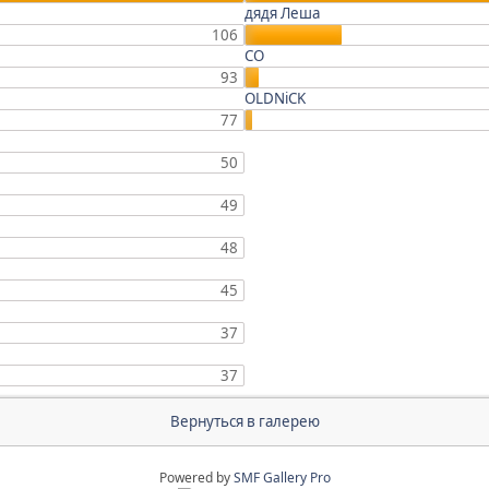
дядя Леша
106
СО
93
OLDNiCK
77
50
49
48
45
37
37
Вернуться в галерею
Powered by
SMF Gallery Pro