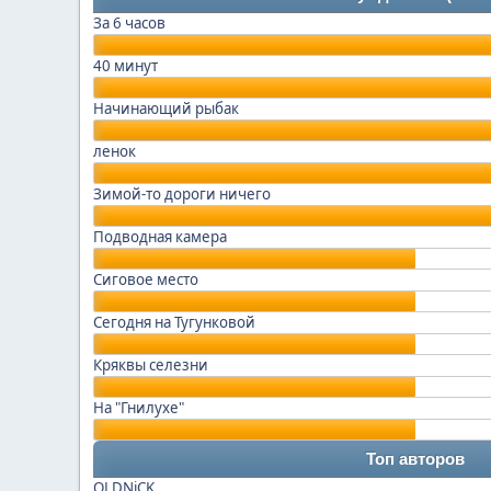
За 6 часов
40 минут
Начинающий рыбак
ленок
Зимой-то дороги ничего
Подводная камера
Сиговое место
Сегодня на Тугунковой
Кряквы селезни
На "Гнилухе"
Топ авторов
OLDNiCK