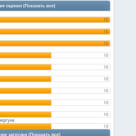
ие оценки
(Показать все)
15
15
15
10
10
10
10
10
10
Нюргуна
10
ие загрузки
(Показать все)