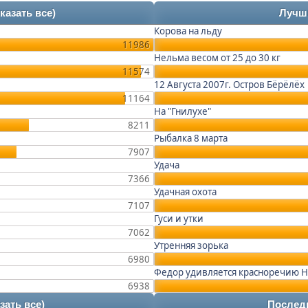
казать все)
Лучш
Корова на льду
11986
Нельма весом от 25 до 30 кг
11574
12 Августа 2007г. Остров Бёрёлёх
11164
На "Гнилухе"
8211
Рыбалка 8 марта
7907
Удача
7366
Удачная охота
7107
Гуси и утки
7062
Утренняя зорька
6980
Федор удивляется красноречию 
6938
зать все)
Последн