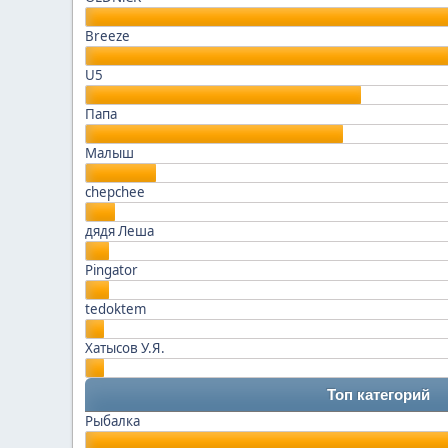
Breeze
U5
Папа
Малыш
chepchee
дядя Леша
Pingator
tedoktem
Хатысов У.Я.
Топ категорий
Рыбалка