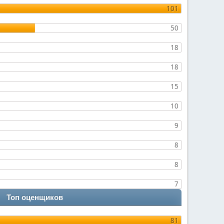
101
50
18
18
15
10
9
8
8
7
Топ оценщиков
81