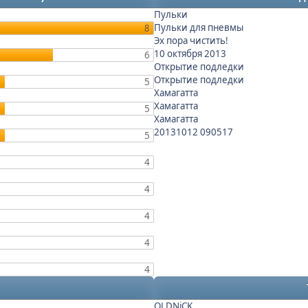
Пульки
Пульки для пневмы
8
Эх пора чистить!
10 октября 2013
6
Открытие подледки
Открытие подледки
5
Хамагатта
Хамагатта
5
Хамагатта
20131012 090517
5
4
4
4
4
4
OLDNiCK