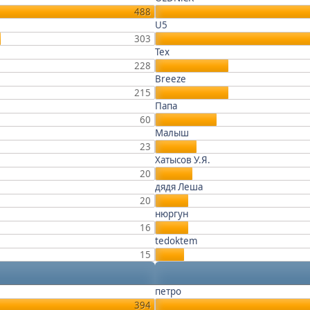
488
U5
303
Tex
228
Breeze
215
Папа
60
Малыш
23
Хатысов У.Я.
20
дядя Леша
20
нюргун
16
tedoktem
15
петро
394