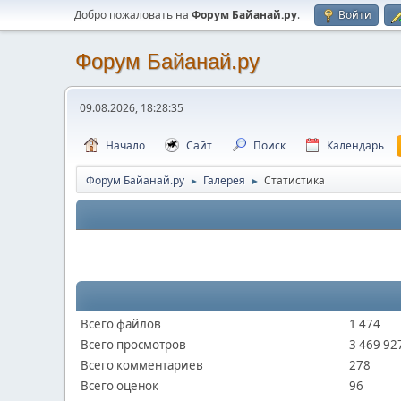
Добро пожаловать на
Форум Байанай.ру
.
Войти
Форум Байанай.ру
09.08.2026, 18:28:35
Начало
Сайт
Поиск
Календарь
Форум Байанай.ру
Галерея
Статистика
►
►
Всего файлов
1 474
Всего просмотров
3 469 92
Всего комментариев
278
Всего оценок
96