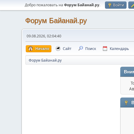
Добро пожаловать на
Форум Байанай.ру
.
Войти
Форум Байанай.ру
09.08.2026, 02:04:40
Начало
Сайт
Поиск
Календарь
Форум Байанай.ру
Вни
Т
Ав
В