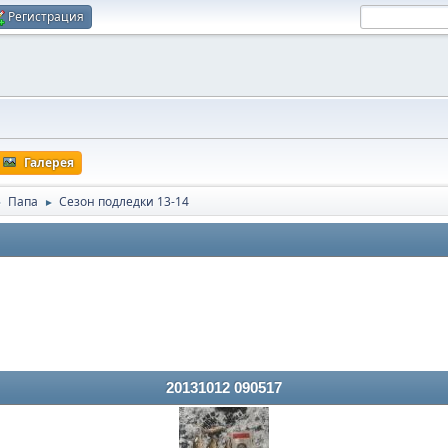
Регистрация
Галерея
Папа
Сезон подледки 13-14
►
►
20131012 090517