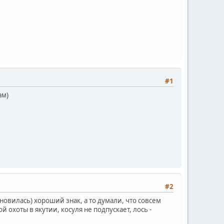
#1
ам)
#2
ановилась) хороший знак, а то думали, что совсем
охоты в якутии, косуля не подпускает, лось -