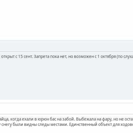
ткрыт с 15 сент. Запрета пока нет, но возможен с 1 октября (по слух
айца, когда ехали в юрюн бас на забой. Выбежала на фару, но не ост
снегу были видны следы местами. Единственный объект для ходовой 