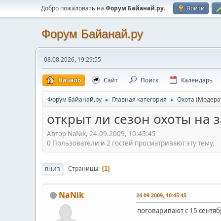
Добро пожаловать на
Форум Байанай.ру
.
Войти
Форум Байанай.ру
08.08.2026, 19:29:55
Начало
Сайт
Поиск
Календарь
Форум Байанай.ру
Главная категория
Охота
(Модера
►
►
открыт ли сезон охоты на 
Автор NaNik, 24.09.2009, 10:45:45
0 Пользователи и 2 гостей просматривают эту тему.
Страницы
1
ВНИЗ
NaNik
24.09.2009, 10:45:45
поговаривают с 15 сентяб