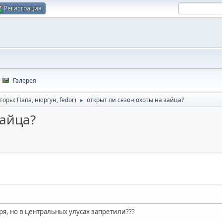
Регистрация
Галерея
торы:
Папа
,
нюргун
,
fedor
)
открыт ли сезон охоты на зайца?
►
зайца?
ря, но в центральных улусах запретили???