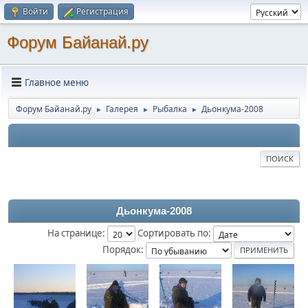
Войти
Регистрация
Форум Байанай.ру
Главное меню
Форум Байанай.ру
Галерея
Рыбалка
Дьонкума-2008
►
►
►
ПОИСК
Дьонкума-2008
На странице:
Сортировать по:
Порядок: