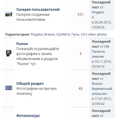
Последний
пост
от
Галерея пользователей
Pingator
Галереи созданные
551
4
пользователями
в 26.09.2012,
10:56:35
Подкатегории:
Pingator
,
Breeze
,
OLDNiCK
,
Папа
,
U5's other photos
Последний
Рынок
пост
от
ON
Пожалуйста размещайте
Палатка
фотографии к своим
3
зимняя
объявлениям в разделе
в 18.11.2010,
"Рынок" тут.
20:59:16
Последний
пост
от
Общий раздел
Breeze
Фотографии на прочую
49
Беременный
тематику
апельсин
в 17.01.2012,
23:06:42
Последний
Фотоконкурс
пост
от