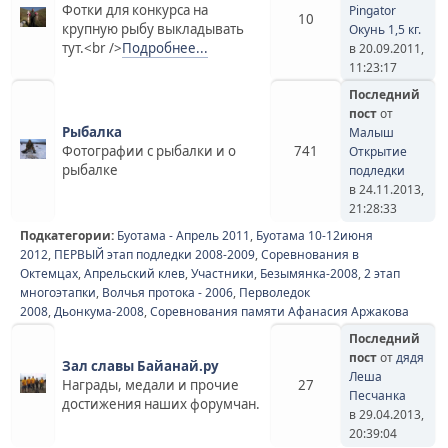
Фотки для конкурса на
Pingator
10
крупную рыбу выкладывать
Окунь 1,5 кг.
тут.<br />
Подробнее...
в 20.09.2011,
11:23:17
Последний
пост
от
Рыбалка
Малыш
Фотографии с рыбалки и о
741
Открытие
рыбалке
подледки
в 24.11.2013,
21:28:33
Подкатегории:
Буотама - Апрель 2011
,
Буотама 10-12июня
2012
,
ПЕРВЫЙ этап подледки 2008-2009
,
Соревнования в
Октемцах
,
Апрельский клев
,
Участники
,
Безымянка-2008
,
2 этап
многоэтапки
,
Волчья протока - 2006
,
Перволедок
2008
,
Дьонкума-2008
,
Соревнования памяти Афанасия Аржакова
Последний
пост
от
дядя
Зал славы Байанай.ру
Леша
Награды, медали и прочие
27
Песчанка
достижения наших форумчан.
в 29.04.2013,
20:39:04