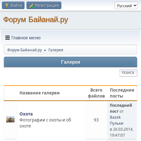
Войти
Регистрация
Форум Байанай.ру
Главное меню
Форум Байанай.ру
Галерея
►
Галерея
ПОИСК
Всего
Последние
Название галереи
файлов
посты
Последний
пост
от
Охота
Bazek
Фотографии с охоты и об
93
Пульки
охоте
в 26.03.2014,
19:47:07