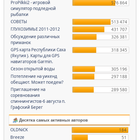
ProPilkki2 - игровой
576 864
симулятор подледной
рыбалки
СОВЕТЫ
513 474
ГЛУХОЗИМЬЕ 2011-2012
431 707
Обсуждение различных
326 381
приманок
GPS карта Республики Саха
318 345
(Якутия ). Карты для GPS
навигаторов Garmin.
Сезон открытой воды
305 196
Потепление на уикенд
297 188
обещают. Может поедем?
Приглашение на
289 580
соревнования
спиннингистов-6 августа п.
Графский Берег
Десятка самых активных авторов
OLDNiCK
184
Breeze
51