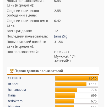
Новых пользователей в
0.53
день (в среднем):
Среднее количество
2.55
сообщений в день:
Среднее количество тем в
0.42
день:
Всего разделов:
12
Последний пользователь:
JamesSig
Пользователей онлайн в
31.56
день (в среднем):
Пол пользователей:
Нет: 2241
Мужской: 174
Женский: 1
Первая десятка пользователей
OLDNiCK
1 516
Breeze
1 111
hamanaptra
776
Папа
699
tedoktem
675
Pingator