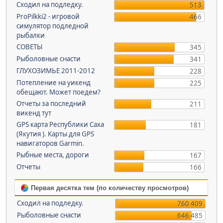
Сходил на подледку.
513
ProPilkki2 - игровой
466
симулятор подледной
рыбалки
СОВЕТЫ
345
Рыболовные снасти
341
ГЛУХОЗИМЬЕ 2011-2012
228
Потепление на уикенд
225
обещают. Может поедем?
Отчеты за последний
211
викенд тут
GPS карта Республики Саха
181
(Якутия ). Карты для GPS
навигаторов Garmin.
Рыбные места, дороги
167
Отчеты
166
Первая десятка тем (по количеству просмотров)
Сходил на подледку.
760 409
Рыболовные снасти
646 485