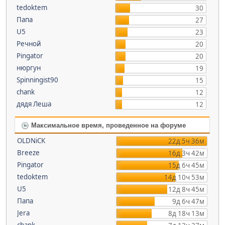
tedoktem
30
Папа
27
U5
23
Речной
20
Pingator
20
нюргун
19
Spinningist90
15
chank
12
дядя Леша
12
Максимальное время, проведенное на форуме
OLDNiCK
22д 5ч 36м
Breeze
16д 3ч 42м
Pingator
15д 6ч 45м
tedoktem
14д 10ч 53м
U5
12д 8ч 45м
Папа
9д 6ч 47м
Jera
8д 18ч 13м