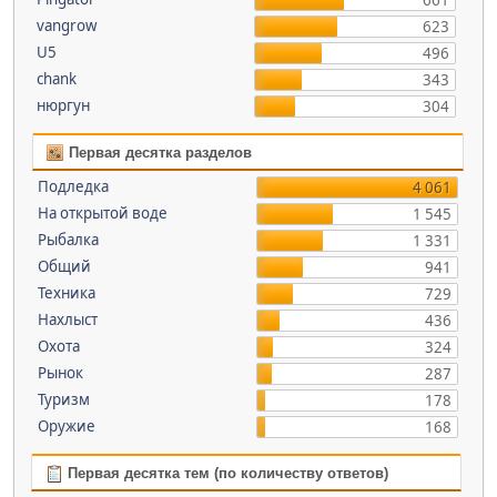
661
vangrow
623
U5
496
chank
343
нюргун
304
Первая десятка разделов
Подледка
4 061
На открытой воде
1 545
Рыбалка
1 331
Общий
941
Техника
729
Нахлыст
436
Охота
324
Рынок
287
Туризм
178
Оружие
168
Первая десятка тем (по количеству ответов)