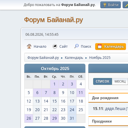
Добро пожаловать на
Форум Байанай.ру
.
Войти
Форум Байанай.ру
06.08.2026, 14:55:45
Начало
Сайт
Поиск
Календарь
Форум Байанай.ру
Календарь
Ноябрь 2025
►
►
Октябрь 2025
Вс.
Пн.
Вт.
Ср.
Чт.
Пт.
Сб.
СПИСОК
МЕСЯЦ
1
2
3
4
5
6
7
8
9
10
11
Дни рождения
12
13
14
15
16
17
18
15.11
:
дядя Леша (
19
20
21
22
23
24
25
26
27
28
29
30
31
Праздники