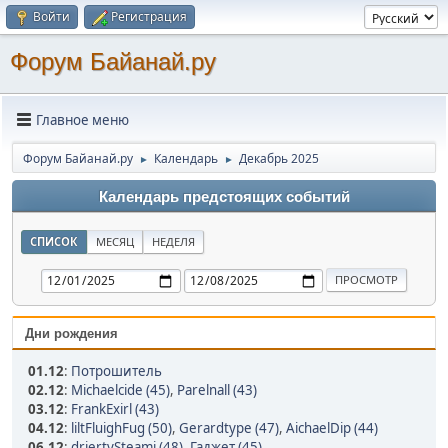
Войти
Регистрация
Форум Байанай.ру
Главное меню
Форум Байанай.ру
Календарь
Декабрь 2025
►
►
Календарь предстоящих событий
СПИСОК
МЕСЯЦ
НЕДЕЛЯ
Дни рождения
01.12
:
Потрошитель
02.12
:
Michaelcide (45)
,
Parelnall (43)
03.12
:
FrankExirl (43)
04.12
:
liltFluighFug (50)
,
Gerardtype (47)
,
AichaelDip (44)
06.12
:
driertySteami (48)
,
Гаджет (45)