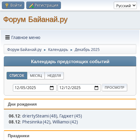
Войти
Регистрация
Форум Байанай.ру
Главное меню
Форум Байанай.ру
Календарь
Декабрь 2025
►
►
Календарь предстоящих событий
СПИСОК
МЕСЯЦ
НЕДЕЛЯ
Дни рождения
06.12
:
driertySteami (48)
,
Гаджет (45)
08.12
:
Phesinnka (42)
,
Williamoi (42)
Праздники