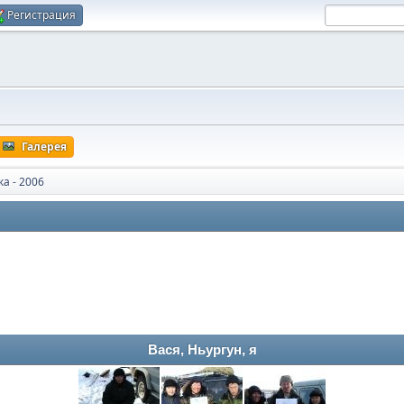
Регистрация
Галерея
а - 2006
Вася, Ньургун, я