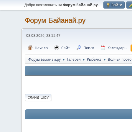
Добро пожаловать на
Форум Байанай.ру
.
Войти
Форум Байанай.ру
08.08.2026, 23:55:47
Начало
Сайт
Поиск
Календарь
Форум Байанай.ру
Галерея
Рыбалка
Волчья проток
►
►
►
СЛАЙД-ШОУ