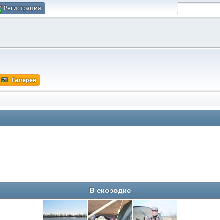
Регистрация
Галерея
В скородке