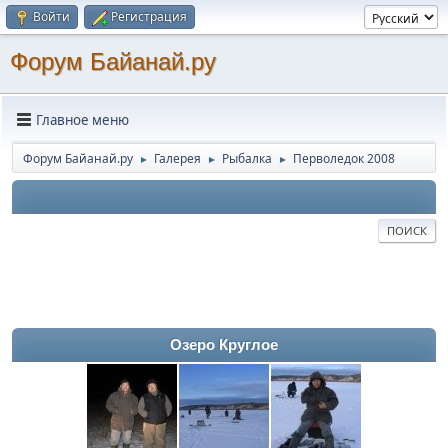
Войти
Регистрация
Форум Байанай.ру
Главное меню
Форум Байанай.ру
Галерея
Рыбалка
Перволедок 2008
►
►
►
ПОИСК
Озеро Круглое