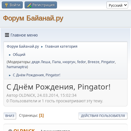
Войти
Регистрация
Форум Байанай.ру
Главное меню
Форум Байанай.ру
Главная категория
►
Общий
►
(Модераторы:
дядя Леша
,
Папа
,
нюргун
,
fedor
,
Breeze
,
Pingator
,
hamanaptra
)
С Днём Рождения, Pingator!
►
С Днём Рождения, Pingator!
Автор OLDNiCK, 24.03.2014, 15:02:34
0 Пользователи и 1 гость просматривают эту тему.
Страницы
1
ВНИЗ
ДЕЙСТВИЯ ПОЛЬЗОВАТЕЛЯ
OLDNiCK