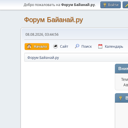
Добро пожаловать на
Форум Байанай.ру
.
Войти
Форум Байанай.ру
08.08.2026, 03:44:56
Начало
Сайт
Поиск
Календарь
Форум Байанай.ру
Вни
Тем
Ав
В