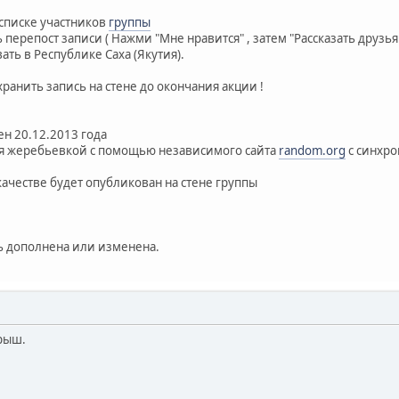
 списке участников
группы
 перепост записи ( Нажми "Мне нравится" , затем "Рассказать друзья
ать в Республике Саха (Якутия).
анить запись на стене до окончания акции !
н 20.12.2013 года
ся жеребьевкой с помощью независимого сайта
random.org
c синхро
ачестве будет опубликован на стене группы
ь дополнена или изменена.
грыш.