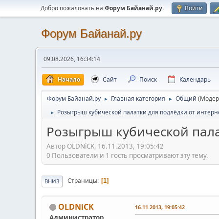
Добро пожаловать на
Форум Байанай.ру
.
Войти
Форум Байанай.ру
09.08.2026, 16:34:14
Начало
Сайт
Поиск
Календарь
Форум Байанай.ру
Главная категория
Общий
(Модер
►
►
Розыгрыш кубической палатки для подлёдки от интерн
►
Розыгрыш кубической пала
Автор OLDNiCK, 16.11.2013, 19:05:42
0 Пользователи и 1 гость просматривают эту тему.
Страницы
1
ВНИЗ
OLDNiCK
16.11.2013, 19:05:42
Администратор