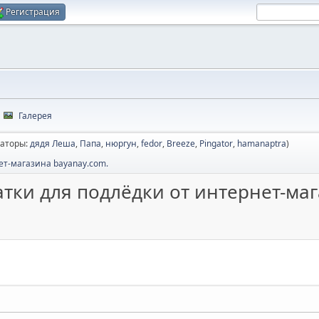
Регистрация
Галерея
аторы:
дядя Леша
,
Папа
,
нюргун
,
fedor
,
Breeze
,
Pingator
,
hamanaptra
)
ет-магазина bayanay.com.
тки для подлёдки от интернет-маг