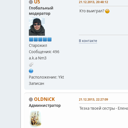
U5
21.12.2013, 20:48:12
Глобальный
Кто выиграл?
модератор
В контакте
Старожил
Сообщения: 496
a.k.a Nm3
Расположение: Ykt
Записан
OLDNiCK
21.12.2013, 22:27:09
Администратор
Тезка твоей сестры - Елен