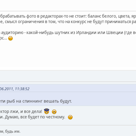
рабатывать фото в редакторах-то не стоит: баланс белого, цвета, яр
е, смысл ограничения в том, что на конкурс не будут приниматься 
а аудиторию - какой-нибудь шутник из Ирландии или Швеции (где 
рс...
6.2011, 11:38:52
ти рыб на спиннинг вешать будут.
ектор лжи, и все дела!
аки. Думаю, все будет по честному.
м, будь им.