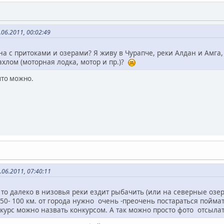
06.2011, 00:02:49
а с притоками и озерами? Я живу в Чурапче, реки Алдан и Амга, 
хлом (моторная лодка, мотор и пр.)?
что можно.
06.2011, 07:40:11
то далеко в низовья реки ездит рыбачить (или на северные озера)
 50- 100 км. от города нужно очень -преочень постараться пойма
курс можно назвать конкурсом. А так можно просто фото отсыл