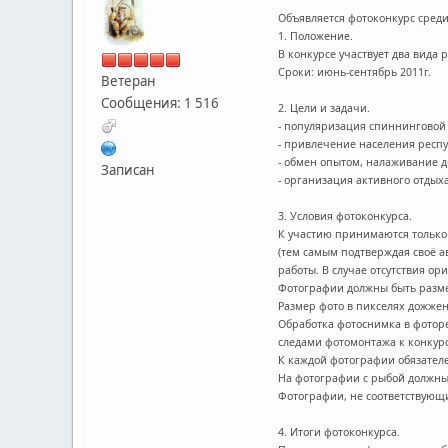
Объявляется фотоконкурс среди
1. Положение.
В конкурсе участвует два вида 
Сроки: июнь-сентябрь 2011г.
Ветеран
Сообщения: 1 516
2. Цели и задачи.
- популяризация спиннинговой 
- привлечение населения респу
- обмен опытом, налаживание 
Записан
- организация активного отд
3. Условия фотоконкурса.
К участию принимаются только 
(тем самым подтверждая своё а
работы. В случае отсутствия ор
Фотографии должны быть разме
Размер фото в пикселях дожжен
Обработка фотоснимка в фоторе
следами фотомонтажа к конкурс
К каждой фотографии обязателен
На фотографии с рыбой должны
Фотографии, не соответствующи
4. Итоги фотоконкурса.