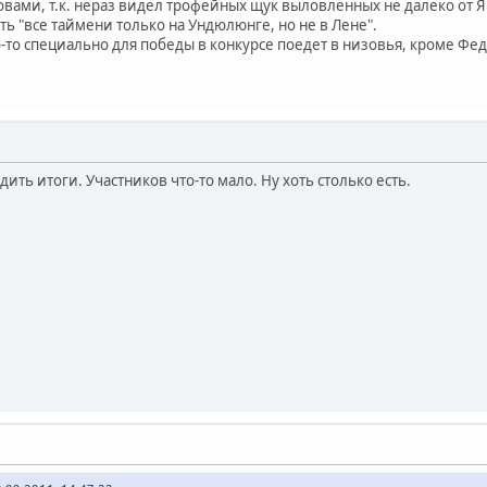
овами, т.к. нераз видел трофейных щук выловленных не далеко от Я
ть "все таймени только на Ундюлюнге, но не в Лене".
то-то специально для победы в конкурсе поедет в низовья, кроме Фед
ить итоги. Участников что-то мало. Ну хоть столько есть.