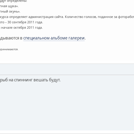
удут определены:
пная щука».
пный окунь».
урса определяет администрация сайта. Количество голосов, поданное за фоторабо
то – 30 сентября 2011 года.
 начале октября 2011 года.
адываются в
специальном альбоме
галереи
.
 принимаются.
рыб на спиннинг вешать будут.