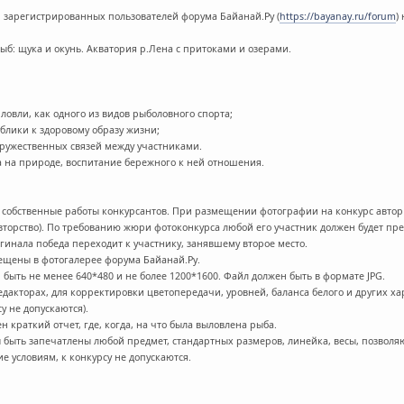
 зарегистрированных пользователей форума Байанай.Ру (
https://bayanay.ru/forum
)
рыб: щука и окунь. Акватория р.Лена с притоками и озерами.
ловли, как одного из видов рыболовного спорта;
блики к здоровому образу жизни;
дружественных связей между участниками.
ыха на природе, воспитание бережного к ней отношения.
собственные работы конкурсантов. При размещении фотографии на конкурс автор 
вторство). По требованию жюри фотоконкурса любой его участник должен будет пр
игинала победа переходит к участнику, занявшему второе место.
щены в фотогалерее форума Байанай.Ру.
 быть не менее 640*480 и не более 1200*1600. Файл должен быть в формате JPG.
дакторах, для корректировки цветопередачи, уровней, баланса белого и других х
у не допускаются).
 краткий отчет, где, когда, на что была выловлена рыба.
 быть запечатлены любой предмет, стандартных размеров, линейка, весы, позво
е условиям, к конкурсу не допускаются.