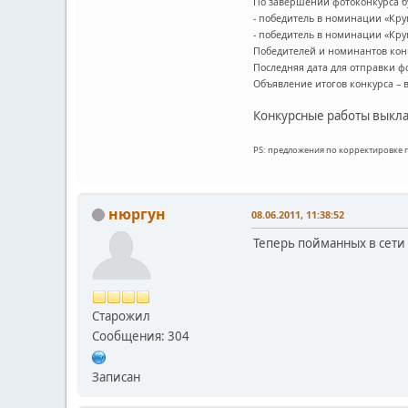
По завершении фотоконкурса б
- победитель в номинации «Кру
- победитель в номинации «Кру
Победителей и номинантов конк
Последняя дата для отправки фо
Объявление итогов конкурса – в
Конкурсные работы выкл
PS: предложения по корректировке
нюргун
08.06.2011, 11:38:52
Теперь пойманных в сети 
Старожил
Сообщения: 304
Записан