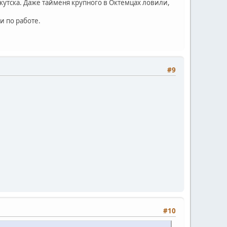
кутска. Даже тайменя крупного в Октемцах ловили,
и по работе.
#9
#10