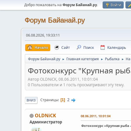
Добро пожаловать на
Форум Байанай.ру
.
Войти
Форум Байанай.ру
06.08.2026, 19:33:11
Начало
Сайт
Поиск
Календарь
Форум Байанай.ру
Главная категория
Рыбалка
На
►
►
►
Фотоконкурс "Крупная рыб
Автор OLDNiCK, 08.06.2011, 10:01:04
0 Пользователи и 1 гость просматривают эту тему.
2
Страницы
1
ВНИЗ
OLDNiCK
08.06.2011, 10:01:04
Администратор
Фотоконкурс «Крупная рыба –