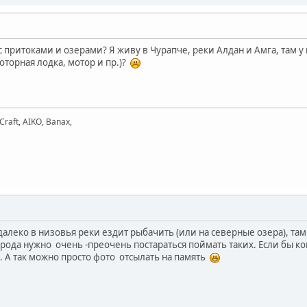
 притоками и озерами? Я живу в Чурапче, реки Алдан и Амга, там у м
торная лодка, мотор и пр.)?
Craft, AIKO, Banax,
алеко в низовья реки ездит рыбачить (или на северные озера), там щ
города нужно очень -преочень постараться поймать таких. Если бы 
. А так можно просто фото отсылать на память