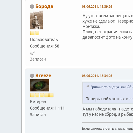
Борода
08.06.2011, 15:39:26
Ну уж совсем запрещать об
хуже не сделают. Наверно
монтажа.
Плюс, нет ограничения н
да запостит фото на конку
Пользователь
Сообщения: 58
Записан
Breeze
08.06.2011, 18:34:05
Цитата: нюргун от 08.0
Теперь пойманных в се
Ветеран
Сообщения: 1 111
А мы победителя - на дет
Тут у нас не сброд, а рыб
Записан
Если хочешь быть счастливы