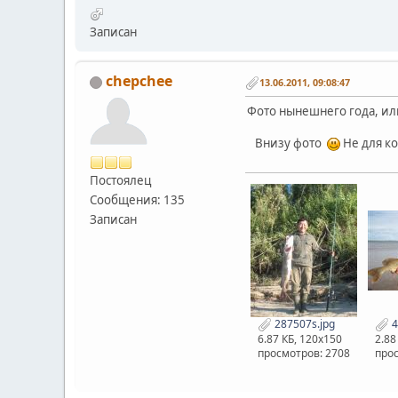
Записан
chepchee
13.06.2011, 09:08:47
Фото нынешнего года, и
Внизу фото
Не для ко
Постоялец
Сообщения: 135
Записан
287507s.jpg
4
6.87 КБ, 120x150
2.88
просмотров: 2708
прос