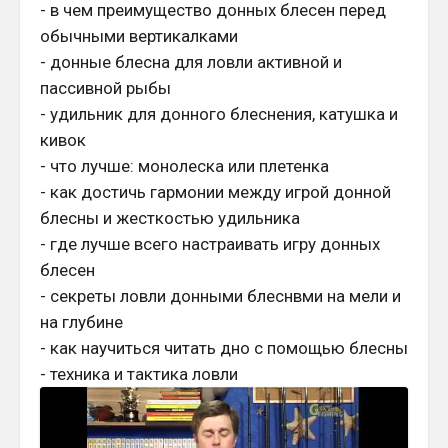
- в чем преимущество донных блесен перед
обычными вертикалками
- донные блесна для ловли активной и
пассивной рыбы
- удильник для донного блеснения, катушка и
кивок
- что лучше: монолеска или плетенка
- как достичь гармонии между игрой донной
блесны и жесткостью удильника
- где лучше всего настраивать игру донных
блесен
- секреты ловли донными блеснвми на мели и
на глубине
- как научиться читать дно с помощью блесны
- техника и тактика ловли