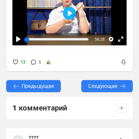
Воспроизвести
56:28
13
1
Предыдущая
Следующая
1
комментарий
????