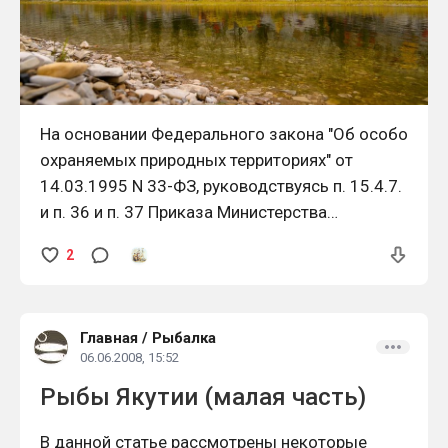
На основании Федерального закона "Об особо
охраняемых природных территориях" от
14.03.1995 N 33-ФЗ, руководствуясь п. 15.4.7.
и п. 36 и п. 37 Приказа Министерства
сельского хозяйства Российской Федерации
2
от 26 июня 2020 г. №347 "Об утверждении
правил рыболовства для Восточно-
Сибирского рыбохозяйственного бассейна", а
Главная
/
Рыбалка
также в целях сохранения водных
06.06.2008, 15:52
биологических ресурсов реки
Рыбы Якутии (малая часть)
В данной статье рассмотрены некоторые