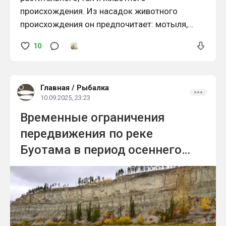
происхождения. Из насадок животного
происхождения он предпочитает: мотыля,
опарыша, червей (навозного, подлистника или
10
земляного). Иногда неплохие результаты дает
ловля на водяных насекомых: личинку
стрекозы, маленькую пиявку и др.
Главная
/
Рыбалка
10.09.2025, 23:23
Временные ограничения
передвижения по реке
Буотама в период осеннего
нереста рыб на территории
национального парка "Ленские
столбы"