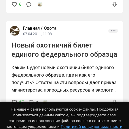
6
2011 г. Регистрационный N 19704
Главная
/
Охота
07.04.2011, 11:08
Новый охотничий билет
единого федерального образца
Каким будет новый охотничий билет единого
федерального образца, где и как его
получить? Ответы на эти вопросы дает приказ
министерства природных ресурсов и экологии
"Об утверждении порядка выдачи и
27
3
аннулирования охотничьего билета единого
На нашем сайте используются cookie-файлы. Продолжая
федерального образца, формы охотничьего
пользоваться данным сайтом, вы подтверждаете свое
билета.
согласие на использование файлов cookie в соответствии с
настоящим уведомлением и
Политикой конфиденциальности
.